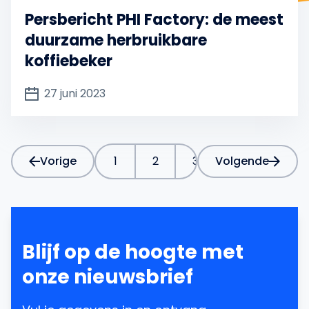
Persbericht PHI Factory: de meest
duurzame herbruikbare
koffiebeker
27 juni 2023
4
Vorige
1
2
3
Volgende
5
6
Blijf op de hoogte met
onze nieuwsbrief