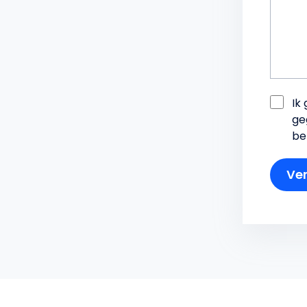
Ik
ge
be
Ver