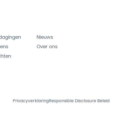
tdagingen
Nieuws
tens
Over ons
chten
Privacyverklaring
Responsible Disclosure Beleid