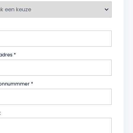
adres *
oonnummmer *
t