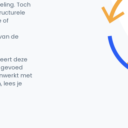
eling. Toch
ructurele
 of
 van de
deert deze
j gevoed
enwerkt met
 lees je